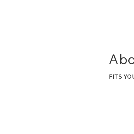
Abo
FITS Y