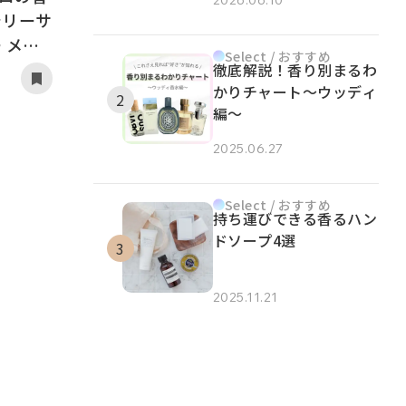
2026.06.10
シリーサ
 メロ
Select / おすすめ
ー
徹底解説！香り別まるわ
かりチャート～ウッディ
編～
2025.06.27
Select / おすすめ
持ち運びできる香るハン
ドソープ4選
2025.11.21