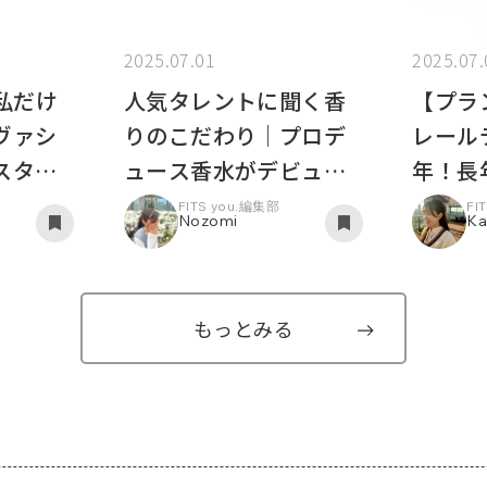
2025.07.01
2025.07.
私だけ
人気タレントに聞く香
【プラ
ヴァシ
りのこだわり｜プロデ
レール
スタイ
ュース香水がデビュ
年！長
タビュ
ー！
理由と
FITS you.編集部
FI
Nozomi
Ka
もっとみる