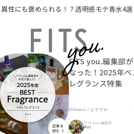
異性にも褒められる！？透明感モテ香水4選
あざとさ全開♡白ニットに合うおすすめ香水5
日使いたくなる香りを厳選！一軍で使える香水
FITS you.編集
異性にも褒められる！？透明感モテ香水4選
なった！2025年
レグランス特集
Select / おすすめ
FITS you.編集部
記事を
Aoi
読む