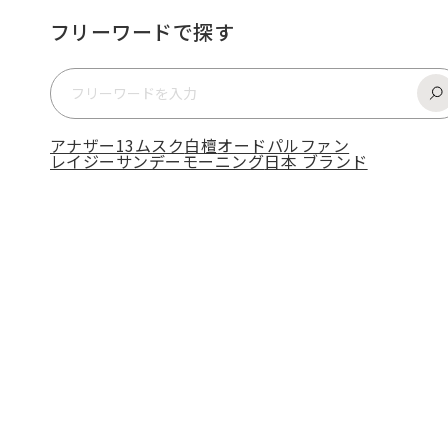
フリーワードで探す
アナザー13
ムスク
白檀
オードパルファン
レイジーサンデーモーニング
日本 ブランド