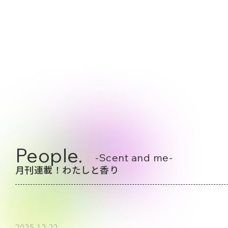
People.
-Scent and me-
月刊連載！わたしと香り
2025.12.22