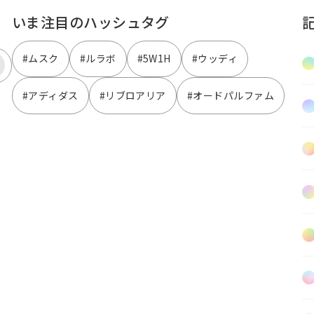
いま注目のハッシュタグ
#ムスク
#ルラボ
#5W1H
#ウッディ
#アディダス
#リブロアリア
#オードパルファム