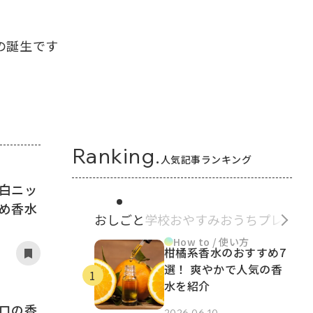
の誕生です
Ranking.
人気記事ランキング
白ニッ
め香水
おしごと
学校
おやすみ
おうち
プレゼン
How to / 使い方
柑橘系香水のおすすめ7
選！ 爽やかで人気の香
水を紹介
ロの香