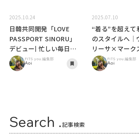
2025.10.24
2025.07.10
日韓共同開発「LOVE
“着る”を超えて
PASSPORT SINORU」
のスタイルへ｜
デビュー| 忙しい毎日
リーサ×マーク
に"新月"のようなひと
ラーコラボイン
FITS you.編集部
FITS you.編集部
Aoi
Aoi
ときを
ー
Search .
記事検索