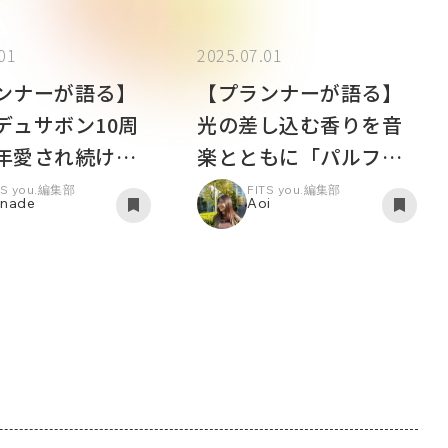
01
2025.07.01
ンナーが語る】
【プランナーが語る】
デュサボン10周
光の差し込む香りを音
年愛され続ける
楽とともに「パルファ
は
チューン 第三弾」
TS you.編集部
FITS you.編集部
nade
Aoi