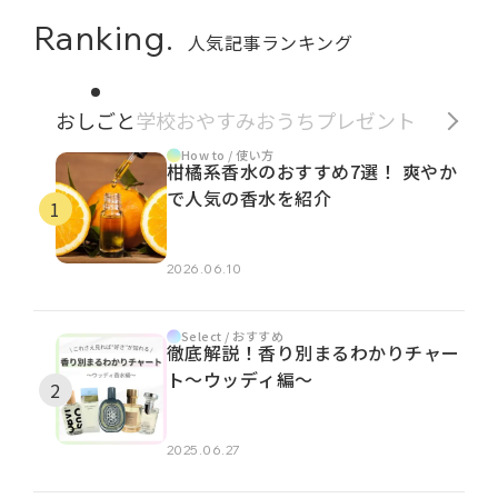
Ranking.
人気記事ランキング
おしごと
学校
おやすみ
おうち
プレゼント
How to / 使い方
柑橘系香水のおすすめ7選！ 爽やか
で人気の香水を紹介
2026.06.10
Select / おすすめ
徹底解説！香り別まるわかりチャー
ト～ウッディ編～
2025.06.27