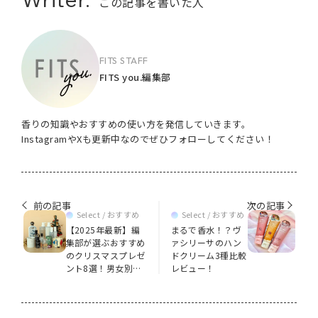
この記事を書いた人
FITS STAFF
FITS you.編集部
香りの知識やおすすめの使い方を発信していきます。
InstagramやXも更新中なのでぜひフォローしてください！
前の記事
次の記事
Select / おすすめ
Select / おすすめ
【2025年最新】編
まるで香水！？ヴ
集部が選ぶおすすめ
ァシリーサのハン
のクリスマスプレゼ
ドクリーム3種比較
ント8選！男女別に
レビュー！
ご紹介