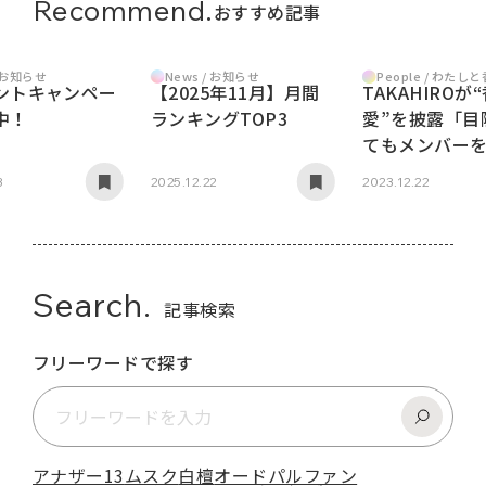
Recommend.
おすすめ記事
/ お知らせ
News / お知らせ
People / わたし
ントキャンペー
【2025年11月】月間
TAKAHIROが
中！
ランキングTOP3
愛”を披露「目
てもメンバー
れる」
3
2025.12.22
2023.12.22
Search.
記事検索
フリーワードで探す
アナザー13
ムスク
白檀
オードパルファン