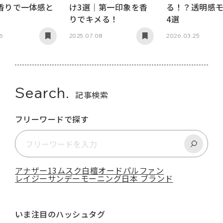
香りで一体感と
け3選｜第一印象を香
る！？透明感
。
りでキメる！
4選
16
2025.07.08
2026.03.25
Search.
記事検索
フリーワードで探す
アナザー13
ムスク
白檀
オードパルファン
レイジーサンデーモーニング
日本 ブランド
いま注目のハッシュタグ