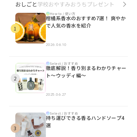
おしごと
学校
おやすみ
おうち
プレゼント
How to / 使い方
柑橘系香水のおすすめ7選！ 爽やか
で人気の香水を紹介
2026.06.10
Select / おすすめ
徹底解説！香り別まるわかりチャー
ト～ウッディ編～
2025.06.27
Select / おすすめ
持ち運びできる香るハンドソープ4
選