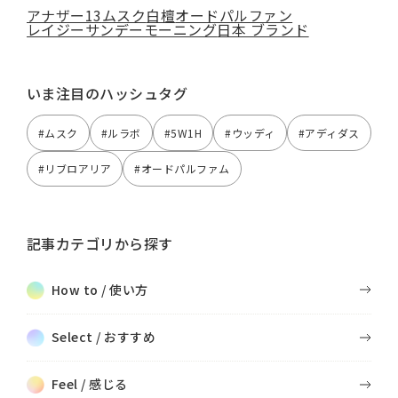
アナザー13
ムスク
白檀
オードパルファン
レイジーサンデーモーニング
日本 ブランド
いま注目のハッシュタグ
#ムスク
#ルラボ
#5W1H
#ウッディ
#アディダス
#リブロアリア
#オードパルファム
記事カテゴリから探す
How to / 使い方
Select / おすすめ
Feel / 感じる