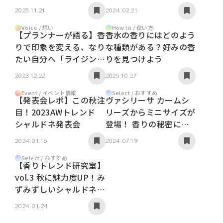
TAKAHIROさんの想い
2024.02.21
2025.11.21
を形に～
Voice / 想い
How to / 使い方
【プランナーが語る】香
香水の香りにはどのよう
りで印象を変える、なり
な種類がある？好みの香
たい自分へ「ライジング
りを見つけよう
ウェーブ」担当者インタ
2023.12.22
2025.10.27
ビュー
Event / イベント情報
Select / おすすめ
【発表会レポ】この秋注
ヴァシリーサ カームシ
目！2023AWトレンド
リーズからミニサイズが
シャルドネ発表会
登場！ 香りの秘密に迫
る
2024.01.16
2024.07.19
Select / おすすめ
【香りトレンド研究室】
vol.3 秋に魅力度UP！み
ずみずしいシャルドネの
香りでトレンドばっち
2024.01.24
り。