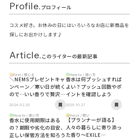
Profile.
プロフィール
コスメ好き。お休みの日にはいろいろなお店に新商品を
探しにお出かけします♪
Article.
このライターの最新記事
Feel / 感じる
How to / 使い方
＼NEMSプレゼントキャ
香水は何プッシュすれば
ンペーン／寒い日が続く
よい？プッシュ回数やポ
ので…いい香りで贅沢お
イントを確認しよう
風呂タイム！
2024.02.20
2025.10.27
Voice / 想い
How to / 使い方
【プランナーが語る】
香水に使用期限はある
人々の暮らしに寄り添っ
の？期限や劣化の目安、
た香り～EXILE
正しい保管方法を知ろう