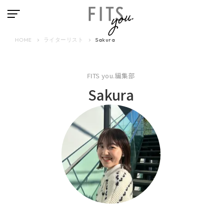
HOME
ライターリスト
Sakura
FITS you.編集部
Sakura