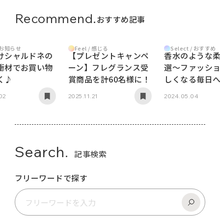
Recommend.
おすすめ記事
/ お知らせ
Feel / 感じる
Select / おすすめ
けシャルドネの
【プレゼントキャンペ
香水のような柔
衝材でお買い物
ーン】フレグランス受
選～ファッシ
く♪
賞商品を計60名様に！
しくなる毎日
02
2025.11.21
2024.05.04
Search.
記事検索
フリーワードで探す