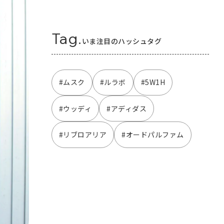
Tag.
いま注目のハッシュタグ
#ムスク
#ルラボ
#5W1H
#ウッディ
#アディダス
#リブロアリア
#オードパルファム