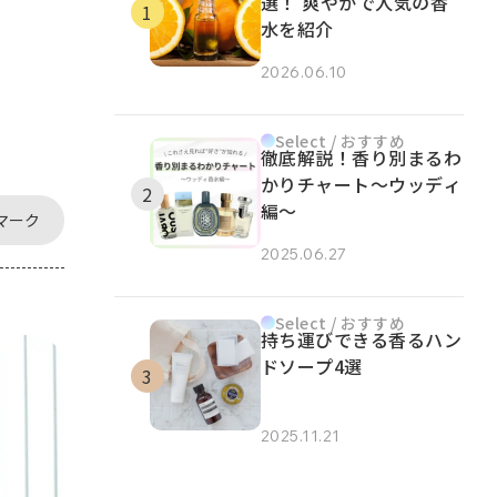
選！ 爽やかで人気の香
水を紹介
2026.06.10
Select / おすすめ
徹底解説！香り別まるわ
かりチャート～ウッディ
編～
マーク
2025.06.27
Select / おすすめ
持ち運びできる香るハン
ドソープ4選
2025.11.21