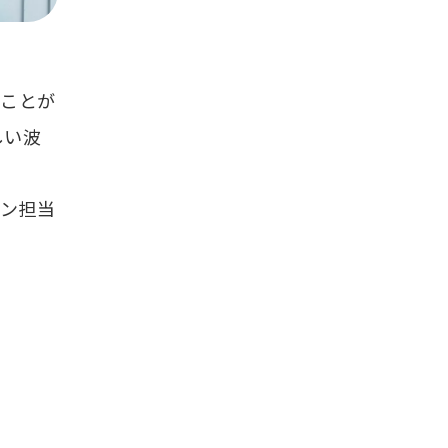
ることが
しい波
ン担当