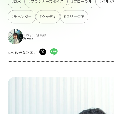
#香水
#プランナーズボイス
#フローラル
#ベルガ
#ラベンダー
#ウッディ
#フリージア
FITS you.編集部
Sakura
この記事をシェア