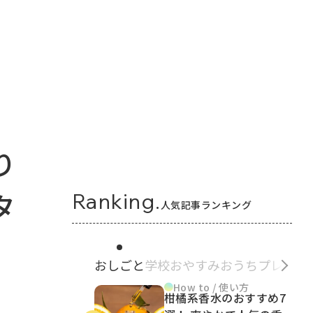
り
タ
Ranking.
人気記事ランキング
おしごと
学校
おやすみ
おうち
プレゼン
How to / 使い方
柑橘系香水のおすすめ7