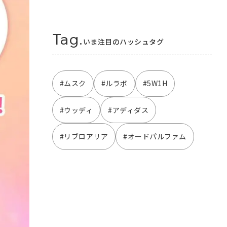
Tag.
いま注目のハッシュタグ
#ムスク
#ルラボ
#5W1H
#ウッディ
#アディダス
#リブロアリア
#オードパルファム