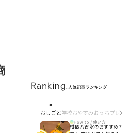
商
Ranking.
人気記事ランキング
おしごと
学校
おやすみ
おうち
プレゼン
How to / 使い方
柑橘系香水のおすすめ7