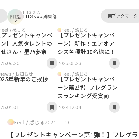
FITS STAFF
ク
ブックマーク
FITS you.編集部
Feel / 感じる
Feel / 感じる
【プレゼントキャンペ
【プレゼントキャンペ
ーン】人気タレントの
ーン】新作！エアオア
ちせさん・星乃夢奈さ
シス各種計30名様に！
ん・おさきさんプロデ
25.06.20
2025.05.23
ュースの新作香水を計
News / お知らせ
Feel / 感じる
30名様に！
025年新年のご挨拶
【プレゼントキャンペ
ーン第2弾】フレグラン
スランキング受賞商品
を30名様に！
25.01.01
2024.12.04
Feel / 感じる
2024.11.20
【プレゼントキャンペーン第1弾！】フレグラ