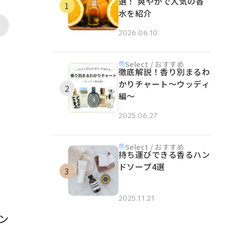
選！ 爽やかで人気の香
水を紹介
2026.06.10
Select / おすすめ
徹底解説！香り別まるわ
かりチャート～ウッディ
編～
2025.06.27
Select / おすすめ
持ち運びできる香るハン
ドソープ4選
2025.11.21
ン