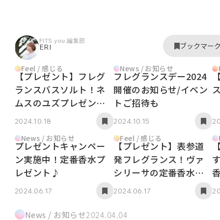
FITS you.編集部
ブックマー
ERI
Feel / 感じる
News / お知らせ
【プレゼント】フレグ
フレグランスデー2024
ランスバスソルト！ネ
開催のお知らせ/イベン
ス
ムスのユズプレゼン
トご招待も
ト！
2024.10.18
2024.10.15
20
News / お知らせ
Feel / 感じる
プレゼントキャンペー
【プレゼント】表参道
ン実施中！定番香水プ
発フレグランス！ヴァ
レゼント♪
シリーサの定番香水プ
レゼント！
2024.06.17
2024.06.17
20
News / お知らせ
2024.04.04