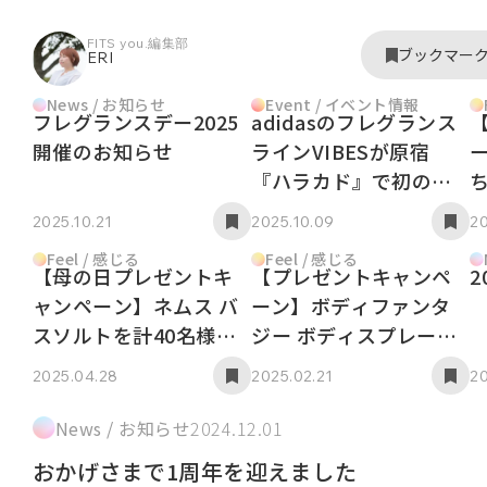
FITS you.編集部
ブックマー
ERI
News / お知らせ
Event / イベント情報
フレグランスデー2025
adidasのフレグランス
開催のお知らせ
ラインVIBESが原宿
『ハラカド』で初の期
間限定POPUP出店！
2025.10.21
2025.10.09
20
Feel / 感じる
Feel / 感じる
【母の日プレゼントキ
【プレゼントキャンペ
2
ャンペーン】ネムス バ
ーン】ボディファンタ
スソルトを計40名様
ジー ボディスプレーを
に！
計40名様に！
2025.04.28
2025.02.21
20
News / お知らせ
2024.12.01
おかげさまで1周年を迎えました