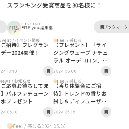
スランキング受賞商品を30名様に！
FITS STAFF
ク
ブックマーク
FITS you.編集部
Event / イベント情報
Feel / 感じる
【ご招待】フレグラン
【プレゼント】「ライ
デー2024開催！
ジングウェーブ ナチュ
ラル オーデコロン」プ
レゼントキャンペーン
24.10.10
2024.08.08
News / お知らせ
Feel / 感じる
【ご応募お待ちしてま
【香り体験会にご招
す】パルファチューン
待】トレンドの香りお
香水プレゼント
試し＆ディフューザー
づくり体験も！
24.05.10
2024.05.16
Feel / 感じる
2024.05.28