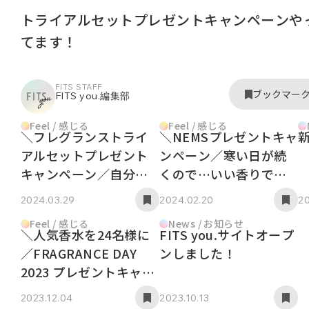
トライアルセットプレゼントキャンペーンや
てます！
FITS STAFF
ブックマー
FITS you.編集部
Feel / 感じる
Feel / 感じる
＼フレグランストライ
＼NEMSプレゼントキャ
アルセットプレゼント
ンペーン／寒い日が続
キャンペーン／自分に
くので…いい香りで贅
ぴったりの香りを見つ
沢お風呂タイム！
2024.03.29
2024.02.20
20
けよう！
Feel / 感じる
News / お知らせ
＼人気香水を24名様に
FITS you.サイトオープ
／FRAGRANCE DAY
ンしました！
2023 プレゼントキャン
ペーン
2023.12.04
2023.10.13