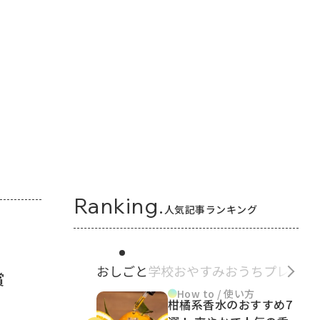
Ranking.
人気記事ランキング
おしごと
学校
おやすみ
おうち
プレゼン
賞
How to / 使い方
柑橘系香水のおすすめ7