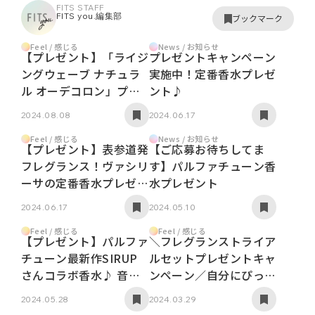
FITS STAFF
FITS you.編集部
ブックマーク
Feel / 感じる
News / お知らせ
【プレゼント】「ライジ
プレゼントキャンペーン
ングウェーブ ナチュラ
実施中！定番香水プレゼ
ル オーデコロン」プレ
ント♪
ゼントキャンペーン
2024.08.08
2024.06.17
Feel / 感じる
News / お知らせ
【プレゼント】表参道発
【ご応募お待ちしてま
フレグランス！ヴァシリ
す】パルファチューン香
ーサの定番香水プレゼン
水プレゼント
ト！
2024.06.17
2024.05.10
Feel / 感じる
Feel / 感じる
【プレゼント】パルファ
＼フレグランストライア
チューン最新作SIRUP
ルセットプレゼントキャ
さんコラボ香水♪ 音楽
ンペーン／自分にぴった
×香水のハーモニーをあ
りの香りを見つけよう！
2024.05.28
2024.03.29
なたに