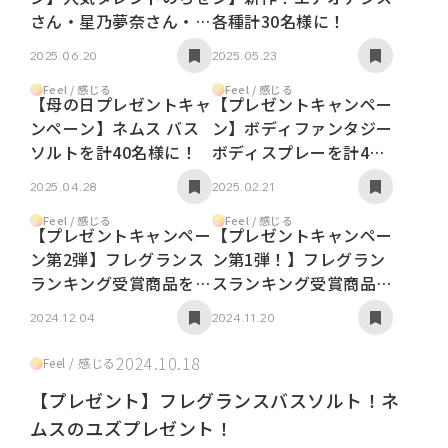
さん・星乃夢奈さん・お
各種計30名様に！
さきさんプロデュースの
2025.06.20
2025.05.23
新作香水を計30名様
に！
Feel / 感じる
Feel / 感じる
【母の日プレゼントキャ
【プレゼントキャンペー
ンペーン】ネムス バス
ン】ボディファンタジー
ソルトを計40名様に！
ボディスプレーを計40
名様に！
2025.04.28
2025.02.21
Feel / 感じる
Feel / 感じる
【プレゼントキャンペー
【プレゼントキャンペー
ン第2弾】フレグランス
ン第1弾！】フレグラン
ランキング受賞商品を
スランキング受賞商品を
30名様に！
30名様に！
2024.12.04
2024.11.20
2024.10.18
Feel / 感じる
【プレゼント】フレグランスバスソルト！ネ
ムスのユズプレゼント！