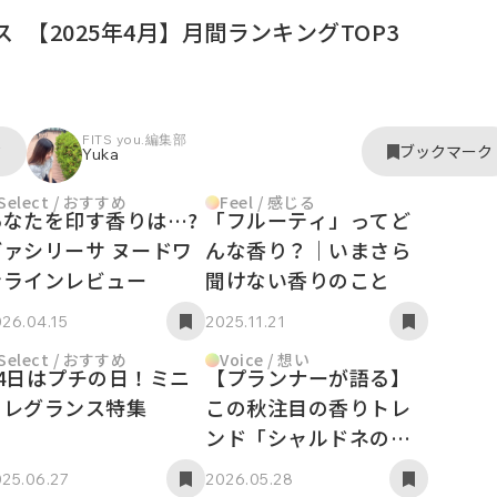
ス
【2025年4月】月間ランキングTOP3
FITS you.編集部
ク
ブックマーク
Yuka
Select / おすすめ
Feel / 感じる
あなたを印す香りは…?
「フルーティ」ってど
ヴァシリーサ ヌードワ
んな香り？｜いまさら
ンラインレビュー
聞けない香りのこと
26.04.15
2025.11.21
Select / おすすめ
Voice / 想い
24日はプチの日！ミニ
【プランナーが語る】
フレグランス特集
この秋注目の香りトレ
ンド「シャルドネの香
り」の魅力とは？ 前
25.06.27
2026.05.28
編