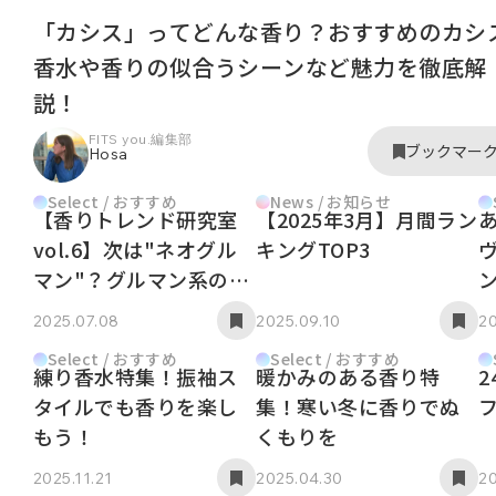
「カシス」ってどんな香り？おすすめのカシ
香水や香りの似合うシーンなど魅力を徹底解
説！
FITS you.編集部
ブックマー
Hosa
Select / おすすめ
News / お知らせ
【香りトレンド研究室
【2025年3月】月間ラン
vol.6】次は"ネオグル
キングTOP3
マン"？グルマン系のト
レンドを深掘り
2025.07.08
2025.09.10
20
Select / おすすめ
Select / おすすめ
練り香水特集！振袖ス
暖かみのある香り特
タイルでも香りを楽し
集！寒い冬に香りでぬ
もう！
くもりを
2025.11.21
2025.04.30
20