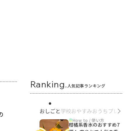
Ranking.
人気記事ランキング
おしごと
学校
おやすみ
おうち
プレゼン
の
How to / 使い方
柑橘系香水のおすすめ7