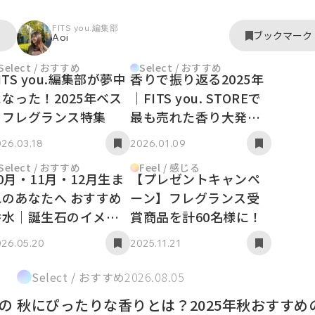
FITS you.編集部
ク
ブックマーク
Aoi
Select / おすすめ
Select / おすすめ
ITS you.編集部が夢中
香りで振り返る2025年
になった！2025年ベス
│FITS you. STOREで
トフレグランス特集
最も売れた香り大発
表！
26.03.18
2026.01.09
Select / おすすめ
Feel / 感じる
0月・11月・12月生ま
【プレゼントキャンペ
れのあなたへ おすすめ
ーン】フレグランス受
香水｜誕生石のイメー
賞商品を計60名様に！
ジにあった香水をセレ
26.05.20
2025.11.21
クト！
Select / おすすめ
2026.08.05
の
秋にぴったりな香りとは？2025年秋おすすめ