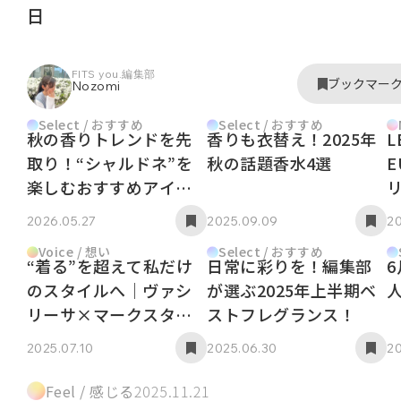
日
FITS you.編集部
ブックマー
Nozomi
Select / おすすめ
Select / おすすめ
秋の香りトレンドを先
香りも衣替え！2025年
L
取り！“シャルドネ”を
秋の話題香水4選
E
楽しむおすすめアイテ
ム5選
2026.05.27
2025.09.09
2
Voice / 想い
Select / おすすめ
“着る”を超えて私だけ
日常に彩りを！編集部
のスタイルへ｜ヴァシ
が選ぶ2025年上半期ベ
リーサ×マークスタイ
ストフレグランス！
ラーコラボインタビュ
2025.07.10
2025.06.30
20
ー
Feel / 感じる
2025.11.21