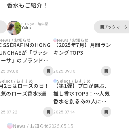
香水もご紹介！
FITS you.編集部
ク
ブックマーク
Yuka
News / お知らせ
News / お知らせ
E SSERAFIMのHONG
【2025年7月】月間ラン
UNCHAEが「ヴァシ
キングTOP3
リーサ」のブランドア
ンバサダーに就任！
025.09.08
2025.09.10
Select / おすすめ
Select / おすすめ
6月2日はローズの日！
【第1弾】プロが選ぶ、
人気のローズ香水5選
推し香水TOP3！～人気
香水を創るあの人に聞
いてみた！～
25.07.22
2025.07.14
News / お知らせ
2025.05.15