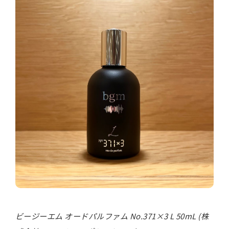
ビージーエム オードパルファム No.371×3 L 50mL (株