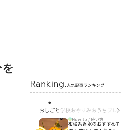
分を
Ranking.
人気記事ランキング
おしごと
学校
おやすみ
おうち
プレゼン
How to / 使い方
柑橘系香水のおすすめ7