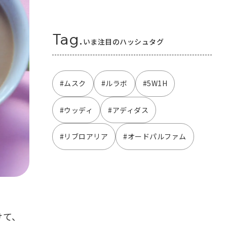
Tag.
いま注目のハッシュタグ
#ムスク
#ルラボ
#5W1H
#ウッディ
#アディダス
#リブロアリア
#オードパルファム
けて、