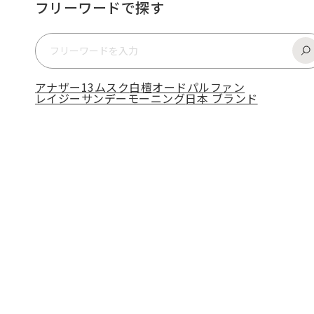
フリーワードで探す
アナザー13
ムスク
白檀
オードパルファン
レイジーサンデーモーニング
日本 ブランド