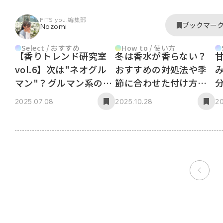
FITS you.編集部
ブックマー
Nozomi
Select / おすすめ
How to / 使い方
【香りトレンド研究室
冬は香水が香らない？
vol.6】次は"ネオグル
おすすめの対処法や季
マン"？グルマン系のト
節に合わせた付け方を
レンドを深掘り
紹介
2025.07.08
2025.10.28
20