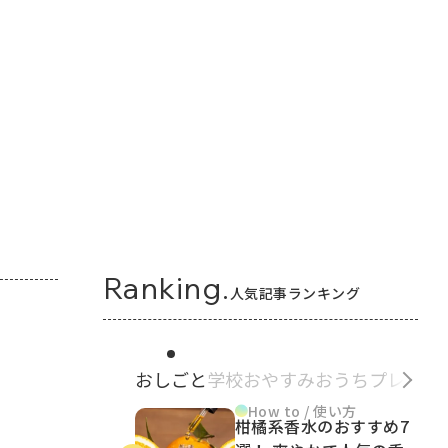
Ranking.
人気記事ランキング
おしごと
学校
おやすみ
おうち
プレゼン
How to / 使い方
柑橘系香水のおすすめ7