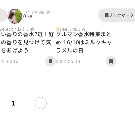
FITS you.編集部
ク
ブックマーク
Yuka
Select / おすすめ
Feel / 感じる
甘い香りの香水7選！好
グルマン香水特集まと
みの香りを見つけて気
め！6/10はミルクキャ
分をあげよう
ラメルの日
25.06.16
2024.06.04
1