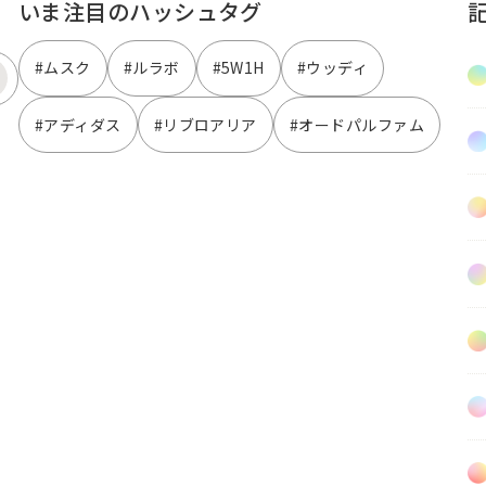
いま注目のハッシュタグ
#ムスク
#ルラボ
#5W1H
#ウッディ
#アディダス
#リブロアリア
#オードパルファム