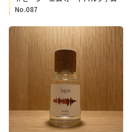
No.087