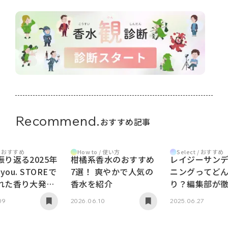
Recommend.
おすすめ記事
 / おすすめ
Select / おすすめ
How to / 使い方
り返る2025年
レイジーサン
柑橘系香水のおすすめ
 you. STOREで
ニングってど
7選！ 爽やかで人気の
れた香り大発
り？編集部が
香水を紹介
ュー
09
2025.06.27
2026.06.10