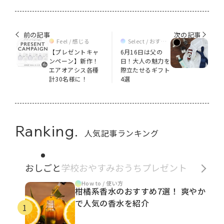
前の記事
次の記事
Feel / 感じる
Select / おすす
め
【プレゼントキャ
6月16日は父の
ンペーン】新作！
日！大人の魅力を
エアオアシス各種
際立たせるギフト
計30名様に！
4選
Ranking.
人気記事ランキング
おしごと
学校
おやすみ
おうち
プレゼント
How to / 使い方
柑橘系香水のおすすめ7選！ 爽やか
で人気の香水を紹介