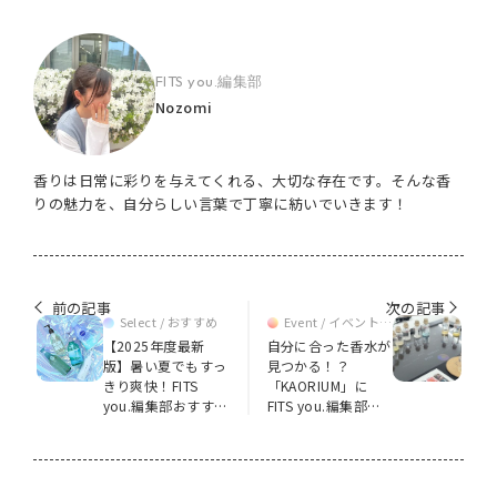
FITS you.編集部
Nozomi
香りは日常に彩りを与えてくれる、大切な存在です。そんな香
りの魅力を、自分らしい言葉で丁寧に紡いでいきます！
前の記事
次の記事
Select / おすすめ
Event / イベント情
報
【2025年度最新
自分に合った香水が
版】暑い夏でもすっ
見つかる！？
きり爽快！FITS
「KAORIUM」に
you.編集部おすすめ
FITS you.編集部が
ボディソープ5選
潜入！