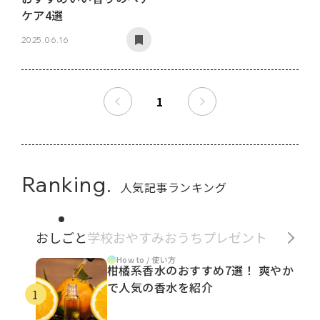
ケア4選
2025.06.16
1
Ranking.
人気記事ランキング
おしごと
学校
おやすみ
おうち
プレゼント
How to / 使い方
柑橘系香水のおすすめ7選！ 爽やか
で人気の香水を紹介