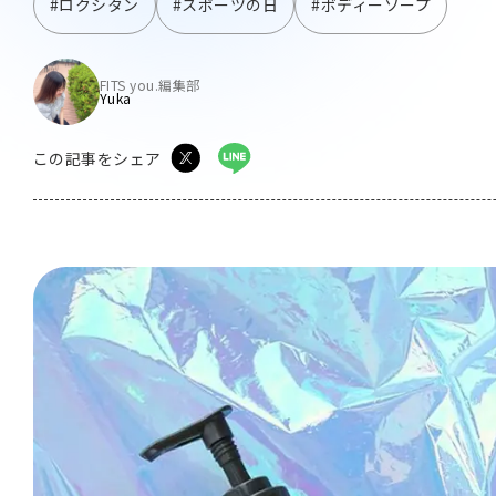
#ロクシタン
#スポーツの日
#ボディーソープ
FITS you.編集部
Yuka
この記事をシェア