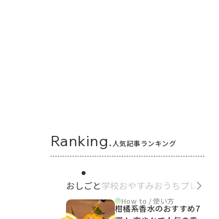
Ranking.
人気記事ランキング
おしごと
学校
おやすみ
おうち
プレゼン
How to / 使い方
柑橘系香水のおすすめ7