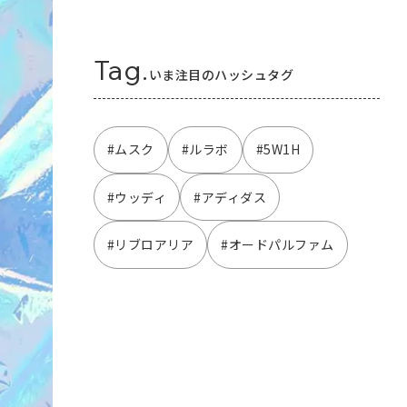
Tag.
いま注目のハッシュタグ
#ムスク
#ルラボ
#5W1H
#ウッディ
#アディダス
#リブロアリア
#オードパルファム