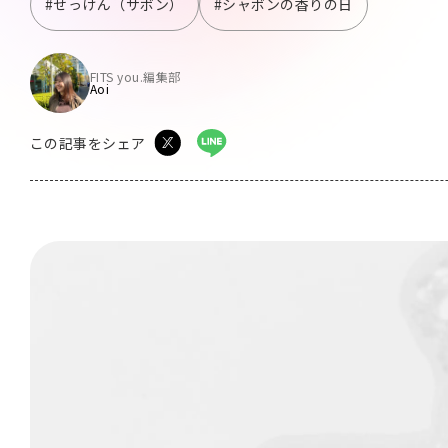
#せっけん（サボン）
#シャボンの香りの日
FITS you.編集部
Aoi
この記事をシェア