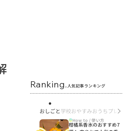
解
Ranking.
人気記事ランキング
おしごと
学校
おやすみ
おうち
プレゼン
How to / 使い方
柑橘系香水のおすすめ7