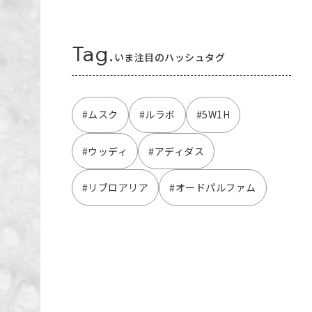
Tag.
いま注目のハッシュタグ
#ムスク
#ルラボ
#5W1H
#ウッディ
#アディダス
#リブロアリア
#オードパルファム