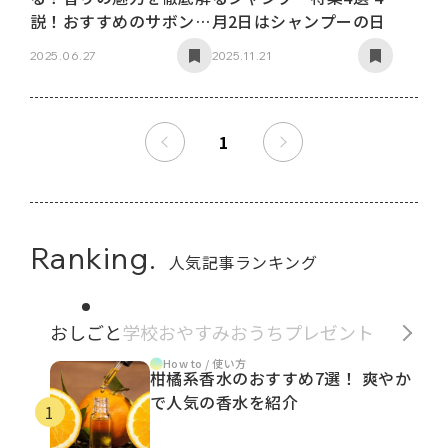
説！おすすめのサボン系
月2日はシャンプーの日
香水も
2025.06.27
2025.11.21
1
Ranking.
人気記事ランキング
おしごと
学校
おやすみ
おうち
プレゼント
How to / 使い方
柑橘系香水のおすすめ7選！ 爽やか
で人気の香水を紹介