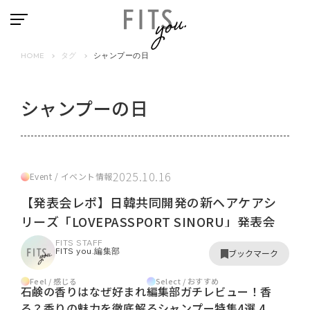
HOME
タグ
シャンプーの日
シャンプーの日
2025.10.16
Event / イベント情報
【発表会レポ】日韓共同開発の新ヘアケアシ
リーズ「LOVEPASSPORT SINORU」発表会
FITS STAFF
FITS you.編集部
ブックマーク
Feel / 感じる
Select / おすすめ
石鹸の香りはなぜ好まれ
編集部ガチレビュー！香
る？香りの魅力を徹底解
るシャンプー特集4選 4