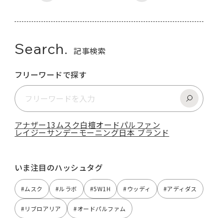
Search.
記事検索
フリーワードで探す
アナザー13
ムスク
白檀
オードパルファン
レイジーサンデーモーニング
日本 ブランド
いま注目のハッシュタグ
#ムスク
#ルラボ
#5W1H
#ウッディ
#アディダス
#リブロアリア
#オードパルファム