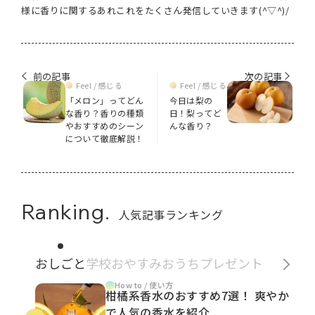
様に香りに関するあれこれをたくさん発信していきます(^▽^)/
前の記事
次の記事
Feel / 感じる
Feel / 感じる
「メロン」ってどん
今日は梨の
な香り？香りの種類
日！梨ってど
やおすすめのシーン
んな香り？
について徹底解説！
Ranking.
人気記事ランキング
おしごと
学校
おやすみ
おうち
プレゼント
How to / 使い方
柑橘系香水のおすすめ7選！ 爽やか
で人気の香水を紹介