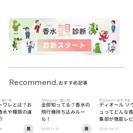
Recommend.
おすすめ記事
Select / おすすめ
 / 使い方
How to / 使い方
ディオール ソ
トワレとは？お
全部知ってる？香水の
ュってどんな
香水や種類の違
飛行機持ち込みルー
集部が徹底レ
介
ル！
2025.06.27
04
2025.11.21