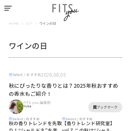
HOME
タグ
ワインの日
ワインの日
2026.08.05
Select / おすすめ
秋にぴったりな香りとは？2025年秋おすすめ
の香水もご紹介！
FITS you.編集部
Yuka
ブックマーク
Select / おすすめ
Select / おすすめ
秋の香りトレンドを先取
【香りトレンド研究室】
り！“シャルドネ”を楽
vol.7 この秋は“シャル