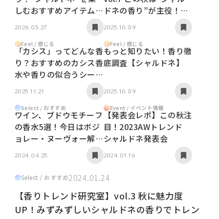
しむおすすめアイテム5
ドネの香り”が主役！人
選
気の理由と次なるトレン
2026.05.27
2025.10.09
ドに迫る
Feel / 感じる
Feel / 感じる
「カシス」ってどんな香
もっと知りたい！香り徹
り？おすすめのカシス香
底調査【シャルドネ】
水や香りの似合うシーン
など魅力を徹底解説！
2025.11.21
2025.10.09
Select / おすすめ
Event / イベント情報
ワイン、ブドウモチーフ
【発表会レポ】この秋注
の香水5選！今日はボジ
目！2023AWトレンド
ョレー・ヌーヴォー解禁
シャルドネ発表会
日の日
2024.04.25
2024.01.16
2024.01.24
Select / おすすめ
【香りトレンド研究室】vol.3 秋に魅力度
UP！みずみずしいシャルドネの香りでトレン