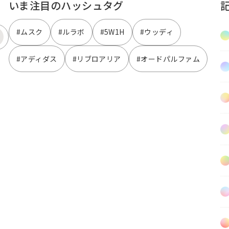
いま注目のハッシュタグ
#ムスク
#ルラボ
#5W1H
#ウッディ
#アディダス
#リブロアリア
#オードパルファム