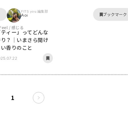
FITS you.編集部
ク
ブックマーク
Aoi
Feel / 感じる
「ティー」ってどんな
香り？｜いまさら聞け
ない香りのこと
25.07.22
1