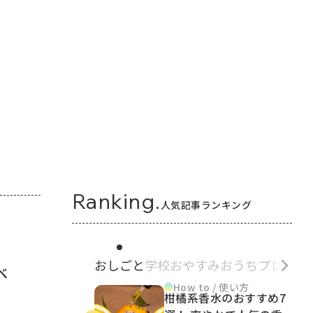
Ranking.
人気記事ランキング
おしごと
学校
おやすみ
おうち
プレゼン
ベ
How to / 使い方
柑橘系香水のおすすめ7