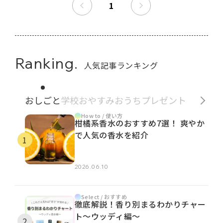
1
Ranking.
人気記事ランキング
おしごと
学校
おやすみ
おうち
プレゼント
How to / 使い方
柑橘系香水のおすすめ7選！ 爽やか
で人気の香水を紹介
2026.06.10
Select / おすすめ
徹底解説！香り別まるわかりチャー
ト～ウッディ編～