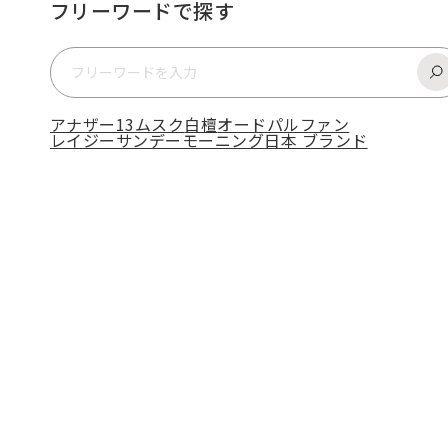
フリーワードで探す
アナザー13
ムスク
白檀
オードパルファン
レイジーサンデーモーニング
日本 ブランド