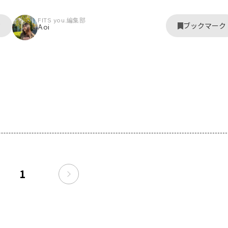
FITS you.編集部
ク
ブックマーク
Aoi
1