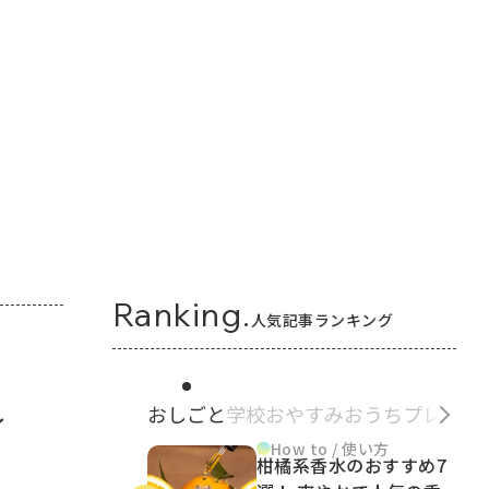
Ranking.
人気記事ランキング
おしごと
学校
おやすみ
おうち
プレゼン
イ
How to / 使い方
柑橘系香水のおすすめ7