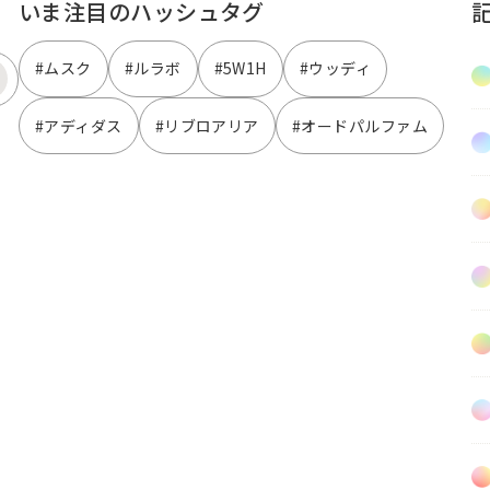
いま注目のハッシュタグ
#ムスク
#ルラボ
#5W1H
#ウッディ
#アディダス
#リブロアリア
#オードパルファム