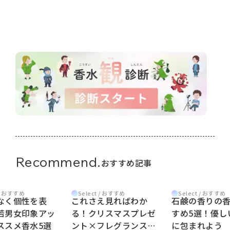
Recommend.
おすすめ記事
 / おすすめ
Select / おすすめ
Select / おすすめ
なく個性を表
これさえ見ればわか
石鹸の香りの
若男女印象アッ
る！クリスマスプレゼ
すめ5選！優し
ススメ香水5選
ント×フレグランスま
に包まれよう