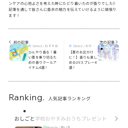
ンケアの心地よさを考えた時にたどり着いたのが香りでした‼
記事を通して皆さんに香水の魅力を伝えていけるように頑張り
ます！
前の記事
次の記事
Select / おすすめ
Select / おすす
め
ひんやり香る！暑
【夏のお出かけ
い夏を乗り切るた
に！】香りも楽し
めの香りクールア
めるUVスプレー4
イテム4選！
選！
Ranking.
人気記事ランキング
おしごと
学校
おやすみ
おうち
プレゼント
How to / 使い方