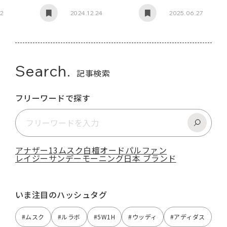
とめ
22
2024.12.24
2025.06.27
Search.
記事検索
フリーワードで探す
アナザー13
ムスク
白檀
オードパルファン
レイジーサンデーモーニング
日本 ブランド
いま注目のハッシュタグ
#ムスク
#ルラボ
#5W1H
#ウッディ
#アディダス