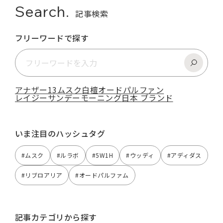
Search.
記事検索
フリーワードで探す
アナザー13
ムスク
白檀
オードパルファン
レイジーサンデーモーニング
日本 ブランド
いま注目のハッシュタグ
#ムスク
#ルラボ
#5W1H
#ウッディ
#アディダス
#リブロアリア
#オードパルファム
記事カテゴリから探す