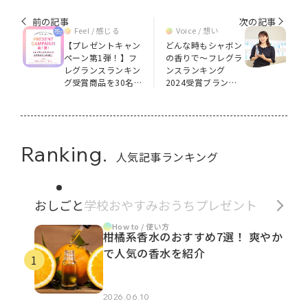
前の記事
次の記事
Feel / 感じる
Voice / 想い
【プレゼントキャン
どんな時もシャボン
ペーン第1弾！】フ
の香りで～フレグラ
レグランスランキン
ンスランキング
グ受賞商品を30名様
2024受賞ブランド
に！
インタビュー～
Ranking.
人気記事ランキング
おしごと
学校
おやすみ
おうち
プレゼント
How to / 使い方
柑橘系香水のおすすめ7選！ 爽やか
で人気の香水を紹介
2026.06.10