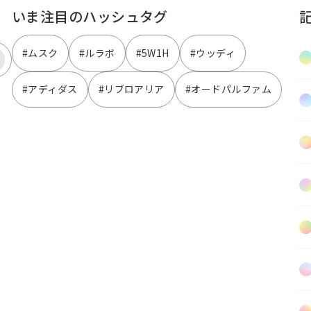
いま注目のハッシュタグ
#ムスク
#ルラボ
#5W1H
#ウッディ
#アディダス
#リブロアリア
#オードパルファム