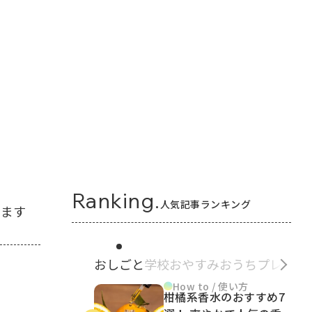
Ranking.
人気記事ランキング
ります
おしごと
学校
おやすみ
おうち
プレゼン
How to / 使い方
柑橘系香水のおすすめ7