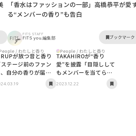
美
「香水はファッションの一部」高橋恭平が愛
る“メンバーの香り”も告白
FITS STAFF
ク
ブックマーク
FITS you.編集部
People / わたしと香り
People / わたしと香り
IRUPが放つ音と香り
TAKAHIROが“香り
「ステージ前のファン
愛”を披露「目隠しして
に、自分の香りが届く
もメンバーを当てられ
ように」
る」
24.03.19
2023.12.22