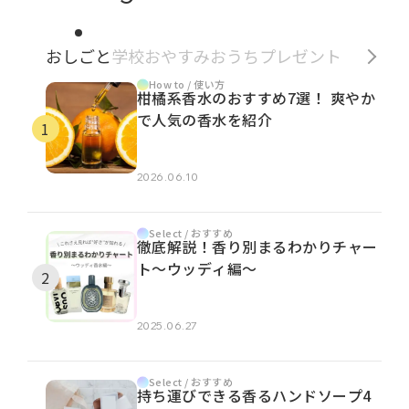
おしごと
学校
おやすみ
おうち
プレゼント
How to / 使い方
柑橘系香水のおすすめ7選！ 爽やか
で人気の香水を紹介
2026.06.10
Select / おすすめ
徹底解説！香り別まるわかりチャー
ト～ウッディ編～
2025.06.27
Select / おすすめ
持ち運びできる香るハンドソープ4