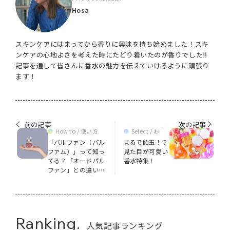
Hosa
スキンケアにはまってから香りに興味を持ち始めました！スキ
ンケアの心地よさを考えた時にたどり着いたのが香りでした‼
記事を通して皆さんに香水の魅力を伝えていけるように頑張り
ます！
前の記事
次の記事
How to / 使い方
Select / おす
すめ
「パルファン（パル
まるで飴玉！？
ファム）」って知っ
見た目が可愛い
てる？「オードパル
香水特集！
ファン」との違いも
徹底解説
Ranking.
人気記事ランキング