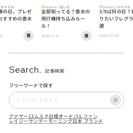
 / おすすめ
Select / おすすめ
How to / 使い方
婦の日。プレゼ
3/9は何の日
全部知ってる？香水の
おすすめの香水
りたいフレグラ
飛行機持ち込みルー
選
ル！
02
2025.07.22
2025.11.21
Search.
記事検索
フリーワードで探す
アナザー13
ムスク
白檀
オードパルファン
レイジーサンデーモーニング
日本 ブランド