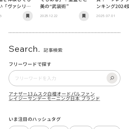
い「ヴァシリー
ンキング2024
美の“武装術”
ーム オードパル
ンドインタビ
16
2025.07.01
2025.12.22
Vol.2
Search.
記事検索
フリーワードで探す
アナザー13
ムスク
白檀
オードパルファン
レイジーサンデーモーニング
日本 ブランド
いま注目のハッシュタグ