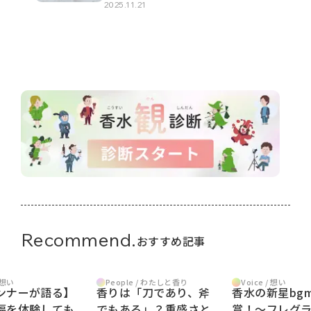
2025.11.21
Recommend.
おすすめ記事
/ 想い
Voice / 想い
People / わたしと香り
ンナーが語る】
香水の新星bg
香りは「刀であり、斧
幅を体験しても
賞！～フレグ
でもある」？重盛さと