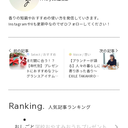
香りの知識やおすすめの使い方を発信していきます。
InstagramやXも更新中なのでぜひフォローしてください！
前の記事
次の記事
Select / おすすめ
Voice / 想い
まだ間に合う！？
【プランナーが語
【年代別】プレゼン
る】人々の暮らしに
トにおすすめなフレ
寄り添った香り～
グランスアイテム大
EXILE TAKAHIROさ
調査！12月25日は
んの想いを形に～
クリスマス
Ranking.
人気記事ランキング
おしごと
学校
おやすみ
おうち
プレゼント