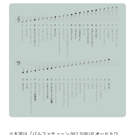
※太字は「パルファチューン 002 SIRUP オードトワ