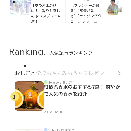
め
【夏のお出かけ
【プランナーが語
に！】香りも楽し
る】”感情が香
めるUVスプレー4
る”「ライジングウ
選！
ェーブ フリー エモ
ーショナルコレクシ
ョン2024」
Ranking.
人気記事ランキング
おしごと
学校
おやすみ
おうち
プレゼント
How to / 使い方
柑橘系香水のおすすめ7選！ 爽やか
で人気の香水を紹介
2026.06.10
Select / おすすめ