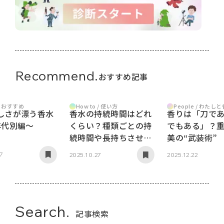
Recommend.
おすすめ記事
 / おすすめ
How to / 使い方
People / わたし
しさが漂う香水
香水の持続時間はどれ
香りは「刀で
年代別編～
くらい？種類ごとの持
でもある」？
続時間や長持ちさせる
美の“武装術”
コツ
17
2025.10.27
2025.12.22
Search.
記事検索