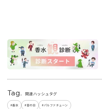
Tag.
関連ハッシュタグ
#香水
#音の日
#パルファチューン