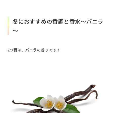
冬におすすめの香調と香水～バニラ
～
2つ目は、
バニラ
の香りです！