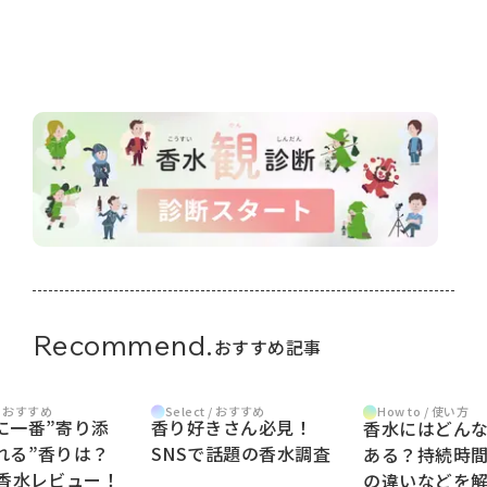
Recommend.
おすすめ記事
 / おすすめ
Select / おすすめ
How to / 使い方
に一番”寄り添
香り好きさん必見！
香水にはどん
れる”香りは？
SNSで話題の香水調査
ある？持続時
m香水レビュー！
の違いなどを