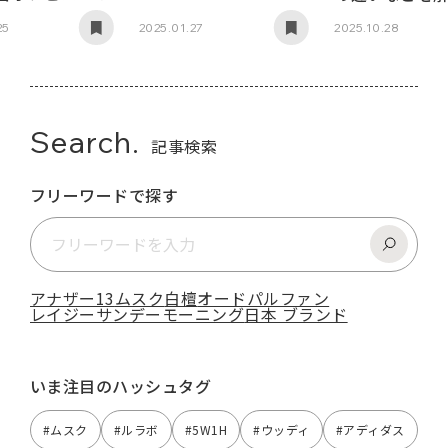
25
2025.01.27
2025.10.28
Search.
記事検索
フリーワードで探す
アナザー13
ムスク
白檀
オードパルファン
レイジーサンデーモーニング
日本 ブランド
いま注目のハッシュタグ
#ムスク
#ルラボ
#5W1H
#ウッディ
#アディダス