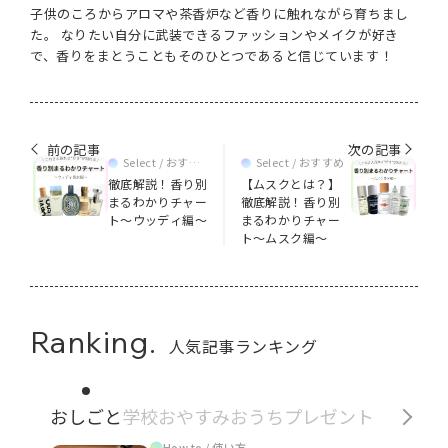
子供のころからアロマや茶香炉など香りに触れながら育ちまし
た。 なりたい自分に武装できるファッションやメイクが好き
で、香りをまとうこともそのひとつであると信じています！
前の記事
次の記事
Select / おすす
Select / おすすめ
め
徹底解説！香り別
【ムスクとは？】
まるわかりチャー
徹底解説！香り別
ト～ウッディ編～
まるわかりチャー
ト～ムスク編～
Ranking.
人気記事ランキング
おしごと
学校
おやすみ
おうち
プレゼント
How to / 使い方