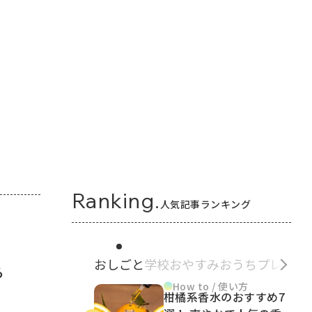
Ranking.
人気記事ランキング
おしごと
学校
おやすみ
おうち
プレゼン
ら
How to / 使い方
柑橘系香水のおすすめ7