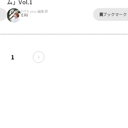
ム」Vol.1
FITS you.編集部
ク
ブックマーク
ERI
1