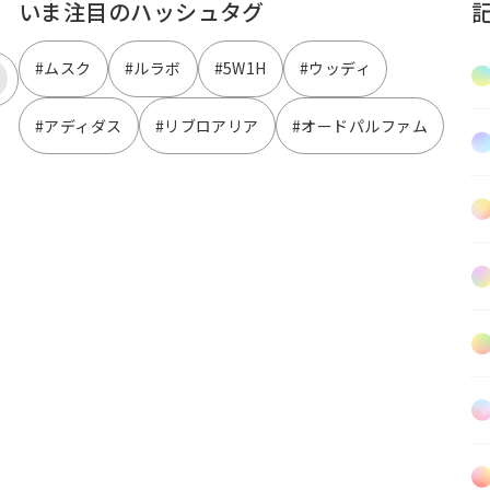
いま注目のハッシュタグ
#ムスク
#ルラボ
#5W1H
#ウッディ
#アディダス
#リブロアリア
#オードパルファム