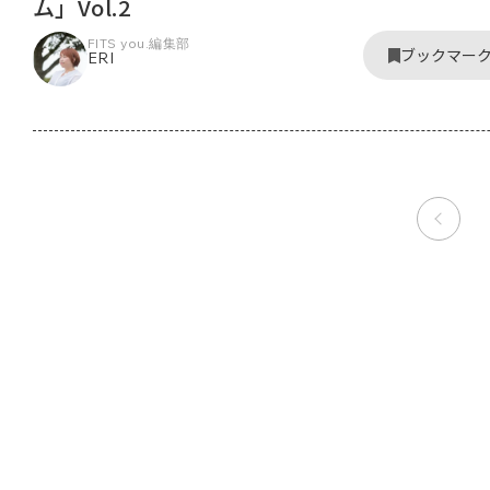
ム」Vol.2
FITS you.編集部
ブックマー
ERI