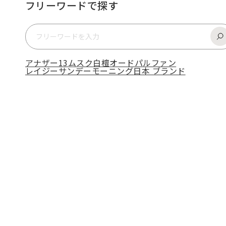
フリーワードで探す
アナザー13
ムスク
白檀
オードパルファン
レイジーサンデーモーニング
日本 ブランド