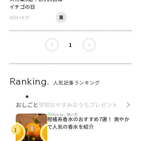
イチゴの日
2024.10.17
1
Ranking.
人気記事ランキング
おしごと
学校
おやすみ
おうち
プレゼント
How to / 使い方
柑橘系香水のおすすめ7選！ 爽やか
で人気の香水を紹介