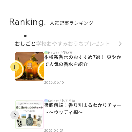
Ranking.
人気記事ランキング
おしごと
学校
おやすみ
おうち
プレゼント
How to / 使い方
柑橘系香水のおすすめ7選！ 爽やか
で人気の香水を紹介
2026.06.10
Select / おすすめ
徹底解説！香り別まるわかりチャー
ト～ウッディ編～
2025.06.27