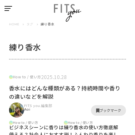
HOME
タグ
練り香水
練り香水
2025.10.28
How to / 使い方
香水にはどんな種類がある？持続時間や香り
の違いなどを解説
FITS you.編集部
Aoi
ブックマーク
How to / 使い方
How to / 使い方
ビジネスシーンに香りは
練り香水の使い方徹底解
使える？社会人におすす
説！ふんわり香りを楽し