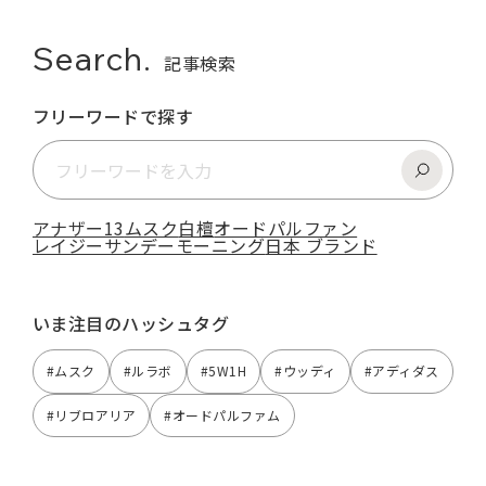
Search.
記事検索
フリーワードで探す
アナザー13
ムスク
白檀
オードパルファン
レイジーサンデーモーニング
日本 ブランド
いま注目のハッシュタグ
#ムスク
#ルラボ
#5W1H
#ウッディ
#アディダス
#リブロアリア
#オードパルファム