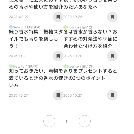
めの香水や使い方を紹介
みたいあなたへ
2026.05.27
2025.10.28
Select / おすすめ
How to / 使い方
練り香水特集！振袖スタ
冬は香水が香らない？お
イルでも香りを楽しも
すすめの対処法や季節に
う！
合わせた付け方を紹介
2025.11.21
2025.10.28
How to / 使い方
How to / 使い方
知っておきたい、着物を
香りをプレゼントすると
着ているときの香水の使
きの3つのポイント
い方
2025.10.27
2025.10.27
1