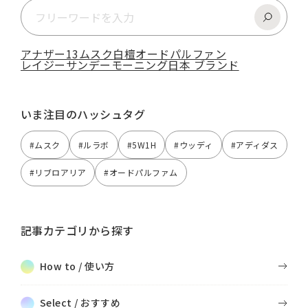
アナザー13
ムスク
白檀
オードパルファン
レイジーサンデーモーニング
日本 ブランド
いま注目のハッシュタグ
#ムスク
#ルラボ
#5W1H
#ウッディ
#アディダス
#リブロアリア
#オードパルファム
記事カテゴリから探す
How to / 使い方
Select / おすすめ