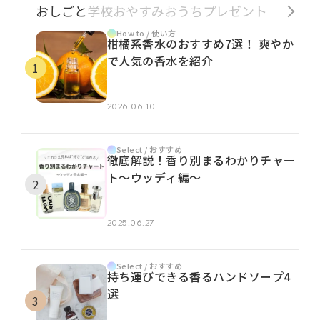
おしごと
学校
おやすみ
おうち
プレゼント
How to / 使い方
柑橘系香水のおすすめ7選！ 爽やか
で人気の香水を紹介
2026.06.10
Select / おすすめ
徹底解説！香り別まるわかりチャー
ト～ウッディ編～
2025.06.27
Select / おすすめ
持ち運びできる香るハンドソープ4
選