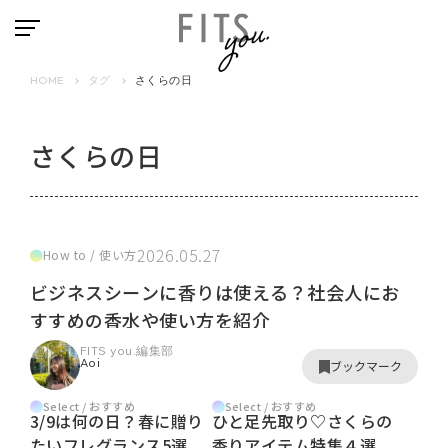
HOME
タグ
さくらの日
さくらの日
2026.05.27
How to / 使い方
ビジネスシーンに香りは使える？社会人にお
すすめの香水や使い方を紹介
FITS you.編集部
Aoi
ブックマーク
Select / おすすめ
Select / おすすめ
3/9は何の日？春に贈り
ひと足先取り♡さくらの
たいフレグランス5選
香りアイテム特集４選