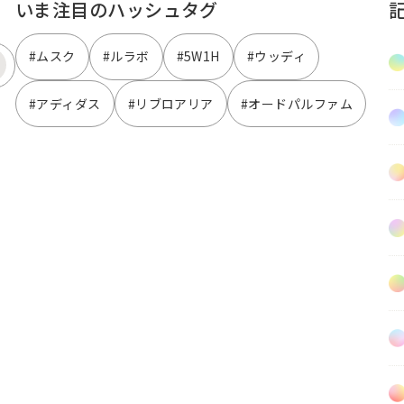
いま注目のハッシュタグ
#ムスク
#ルラボ
#5W1H
#ウッディ
#アディダス
#リブロアリア
#オードパルファム