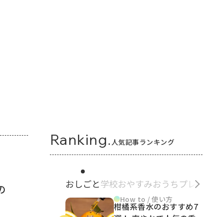
Ranking.
人気記事ランキング
おしごと
学校
おやすみ
おうち
プレゼン
の
How to / 使い方
柑橘系香水のおすすめ7