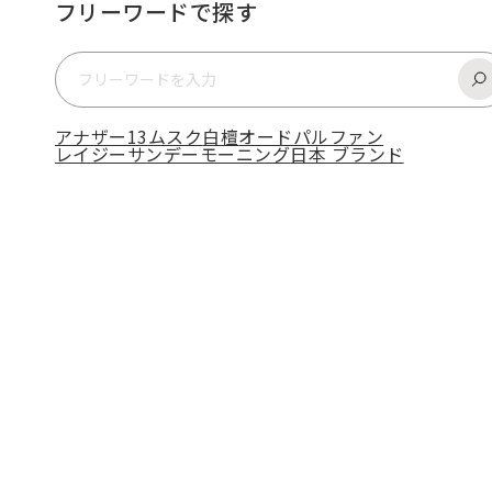
フリーワードで探す
アナザー13
ムスク
白檀
オードパルファン
レイジーサンデーモーニング
日本 ブランド