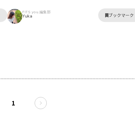
FITS you.編集部
ク
ブックマーク
Yuka
1