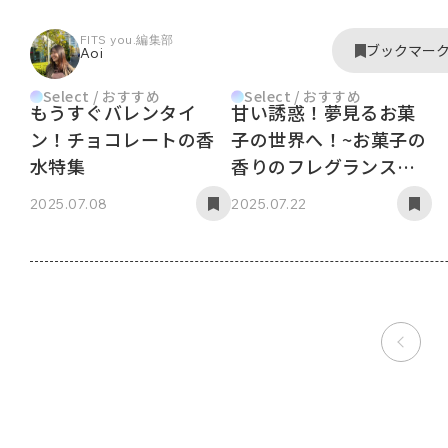
FITS you.編集部
ブックマー
Aoi
Select / おすすめ
Select / おすすめ
もうすぐバレンタイ
甘い誘惑！夢見るお菓
ン！チョコレートの香
子の世界へ！~お菓子の
水特集
香りのフレグランス特
集４選~
2025.07.08
2025.07.22