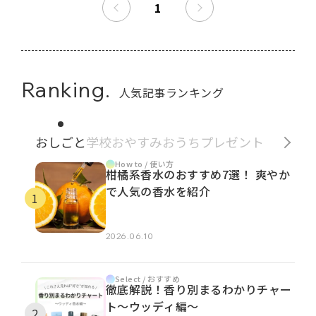
1
Ranking.
人気記事ランキング
おしごと
学校
おやすみ
おうち
プレゼント
How to / 使い方
柑橘系香水のおすすめ7選！ 爽やか
で人気の香水を紹介
2026.06.10
Select / おすすめ
徹底解説！香り別まるわかりチャー
ト～ウッディ編～