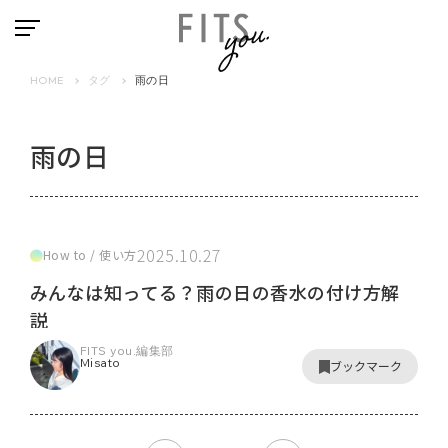
HOME
タグ
雨の日
雨の日
2025.10.27
How to / 使い方
みんなは知ってる？雨の日の香水の付け方解
説
FITS you.編集部
Misato
ブックマーク