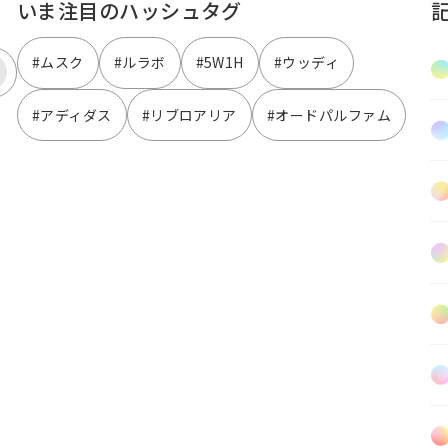
いま注目のハッシュタグ
#ムスク
#ルラボ
#5W1H
#ウッディ
#アディダス
#リブロアリア
#オードパルファム