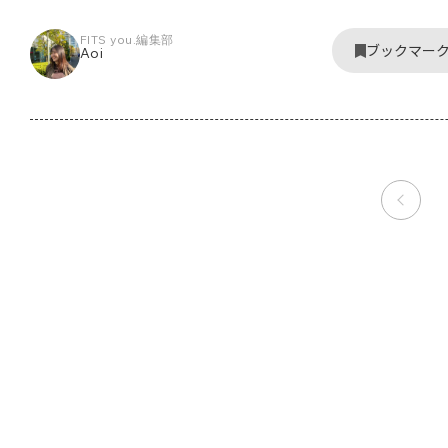
FITS you.編集部
ブックマー
Aoi