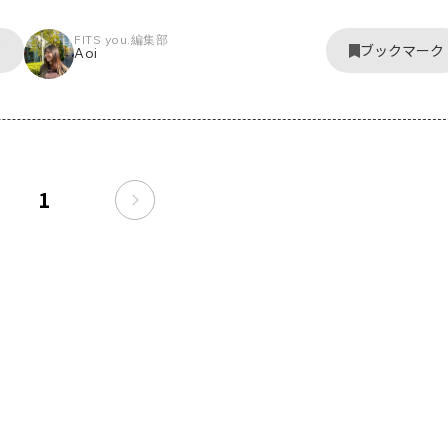
FITS you.編集部
ク
ブックマーク
Aoi
1