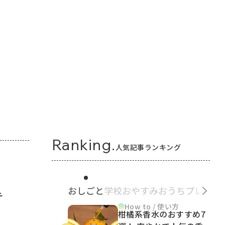
Ranking.
人気記事ランキング
おしごと
学校
おやすみ
おうち
プレゼン
テ
How to / 使い方
柑橘系香水のおすすめ7