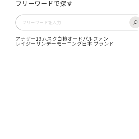
フリーワードで探す
アナザー13
ムスク
白檀
オードパルファン
レイジーサンデーモーニング
日本 ブランド