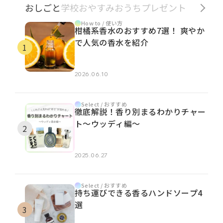
おしごと
学校
おやすみ
おうち
プレゼント
How to / 使い方
柑橘系香水のおすすめ7選！ 爽やか
で人気の香水を紹介
2026.06.10
Select / おすすめ
徹底解説！香り別まるわかりチャー
ト～ウッディ編～
2025.06.27
Select / おすすめ
持ち運びできる香るハンドソープ4
選