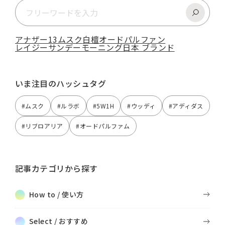
アナザー13
ムスク
白檀
オードパルファン
レイジーサンデーモーニング
日本 ブランド
いま注目のハッシュタグ
#ムスク
#ルラボ
#5W1H
#ウッディ
#アディダス
#リブロアリア
#オードパルファム
記事カテゴリから探す
How to / 使い方
Select / おすすめ