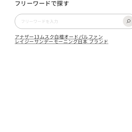
フリーワードで探す
アナザー13
ムスク
白檀
オードパルファン
レイジーサンデーモーニング
日本 ブランド