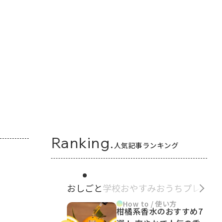
Ranking.
人気記事ランキング
おしごと
学校
おやすみ
おうち
プレゼン
How to / 使い方
柑橘系香水のおすすめ7