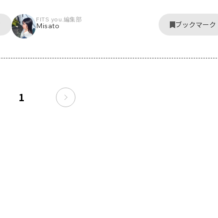
FITS you.編集部
ク
ブックマーク
Misato
1