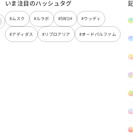
いま注目のハッシュタグ
#ムスク
#ルラボ
#5W1H
#ウッディ
#アディダス
#リブロアリア
#オードパルファム