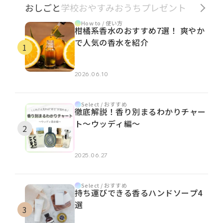
おしごと
学校
おやすみ
おうち
プレゼント
How to / 使い方
柑橘系香水のおすすめ7選！ 爽やか
で人気の香水を紹介
2026.06.10
Select / おすすめ
徹底解説！香り別まるわかりチャー
ト～ウッディ編～
2025.06.27
Select / おすすめ
持ち運びできる香るハンドソープ4
選