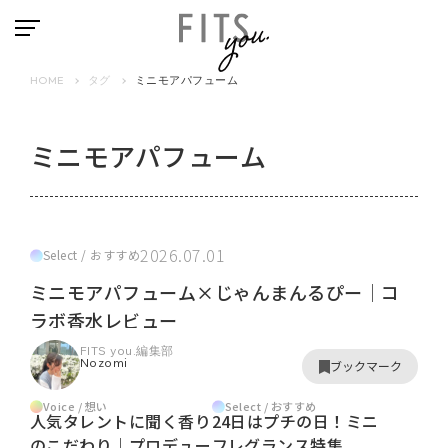
HOME
タグ
ミニモアパフューム
ミニモアパフューム
2026.07.01
Select / おすすめ
ミニモアパフューム×じゃんまんるぴー│コ
ラボ香水レビュー
FITS you.編集部
Nozomi
ブックマーク
Voice / 想い
Select / おすすめ
人気タレントに聞く香り
24日はプチの日！ミニ
のこだわり｜プロデュー
フレグランス特集