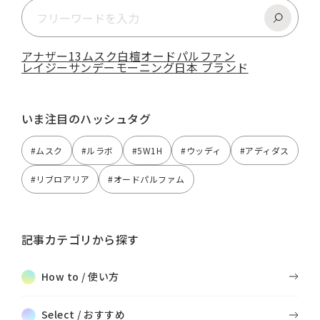
アナザー13
ムスク
白檀
オードパルファン
レイジーサンデーモーニング
日本 ブランド
いま注目のハッシュタグ
#ムスク
#ルラボ
#5W1H
#ウッディ
#アディダス
#リブロアリア
#オードパルファム
記事カテゴリから探す
How to / 使い方
Select / おすすめ