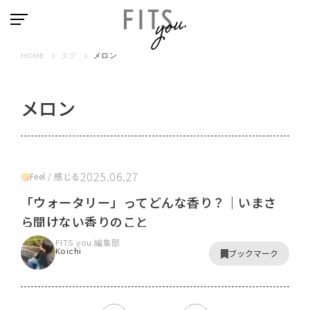
HOME
タグ
メロン
メロン
2025.06.27
Feel / 感じる
「ウォータリー」ってどんな香り？｜いまさ
ら聞けない香りのこと
FITS you.編集部
Koichi
ブックマーク