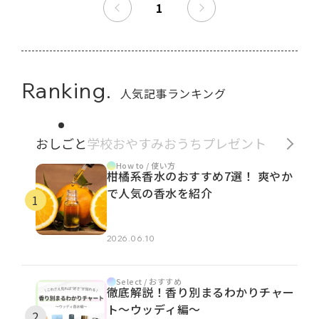
1
Ranking.
人気記事ランキング
おしごと
学校
おやすみ
おうち
プレゼント
How to / 使い方
柑橘系香水のおすすめ7選！ 爽やか
で人気の香水を紹介
2026.06.10
Select / おすすめ
徹底解説！香り別まるわかりチャー
ト～ウッディ編～