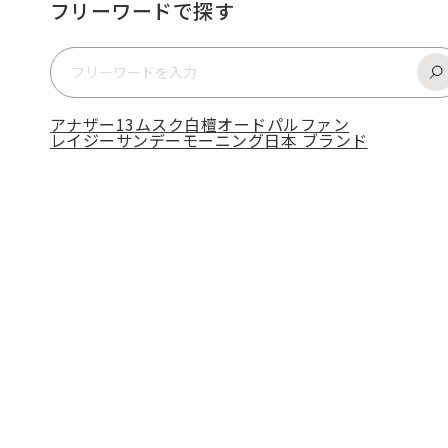
フリーワードで探す
アナザー13
ムスク
白檀
オードパルファン
レイジーサンデーモーニング
日本 ブランド