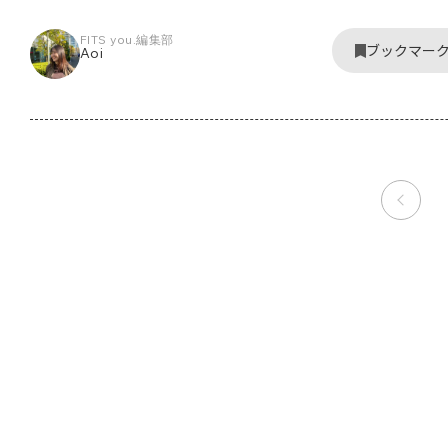
FITS you.編集部
ブックマー
Aoi