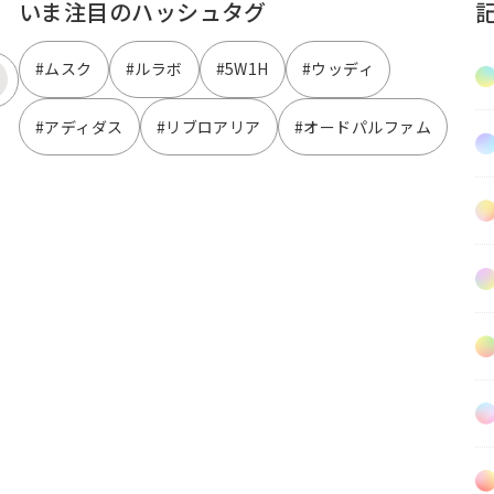
いま注目のハッシュタグ
#ムスク
#ルラボ
#5W1H
#ウッディ
#アディダス
#リブロアリア
#オードパルファム