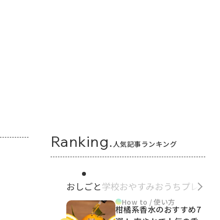
Ranking.
人気記事ランキング
おしごと
学校
おやすみ
おうち
プレゼン
How to / 使い方
柑橘系香水のおすすめ7