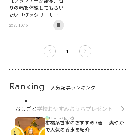
【プランナーが語る】香
りの幅を体験してもらい
たい「ヴァシリーサ カ
ーム オードパルファ
2023.10.16
ム」Vol.1
1
Ranking.
人気記事ランキング
おしごと
学校
おやすみ
おうち
プレゼント
How to / 使い方
柑橘系香水のおすすめ7選！ 爽やか
で人気の香水を紹介