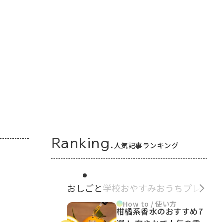
Ranking.
人気記事ランキング
おしごと
学校
おやすみ
おうち
プレゼン
How to / 使い方
柑橘系香水のおすすめ7