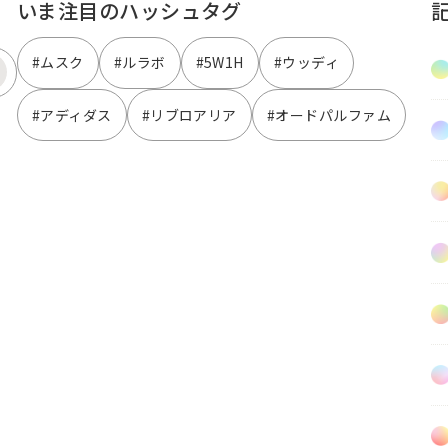
いま注目のハッシュタグ
#ムスク
#ルラボ
#5W1H
#ウッディ
#アディダス
#リブロアリア
#オードパルファム