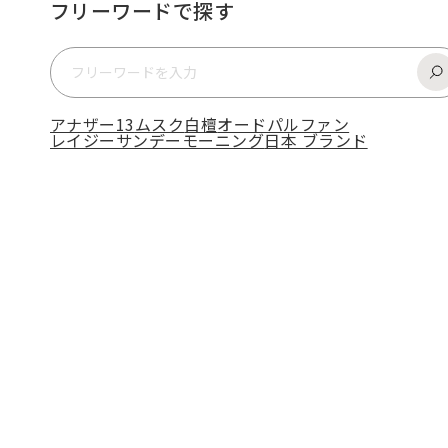
フリーワードで探す
アナザー13
ムスク
白檀
オードパルファン
レイジーサンデーモーニング
日本 ブランド