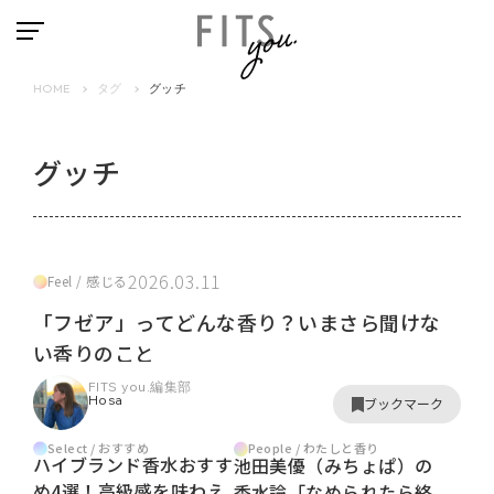
HOME
タグ
グッチ
グッチ
2026.03.11
Feel / 感じる
「フゼア」ってどんな香り？いまさら聞けな
い香りのこと
FITS you.編集部
Hosa
ブックマーク
Select / おすすめ
People / わたしと香り
ハイブランド香水おすす
池田美優（みちょぱ）の
め4選！高級感を味わえ
香水論「なめられたら終