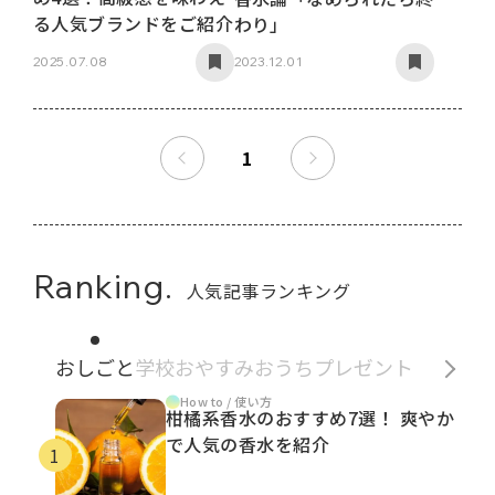
る人気ブランドをご紹介
わり」
2025.07.08
2023.12.01
1
Ranking.
人気記事ランキング
おしごと
学校
おやすみ
おうち
プレゼント
How to / 使い方
柑橘系香水のおすすめ7選！ 爽やか
で人気の香水を紹介