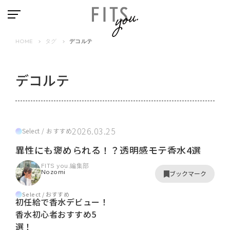
HOME
タグ
デコルテ
デコルテ
2026.03.25
Select / おすすめ
異性にも褒められる！？透明感モテ香水4選
FITS you.編集部
Nozomi
ブックマーク
Select / おすすめ
初任給で香水デビュー！
香水初心者おすすめ5
選！