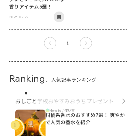
香りアイテム5選！
2025.07.22
1
Ranking.
人気記事ランキング
おしごと
学校
おやすみ
おうち
プレゼント
How to / 使い方
柑橘系香水のおすすめ7選！ 爽やか
で人気の香水を紹介