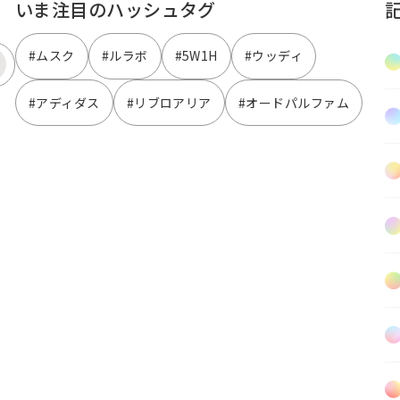
いま注目のハッシュタグ
#ムスク
#ルラボ
#5W1H
#ウッディ
#アディダス
#リブロアリア
#オードパルファム