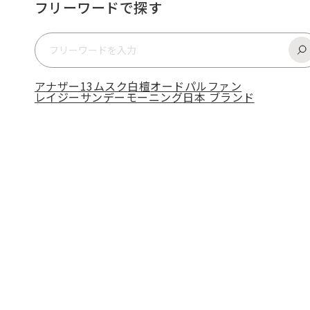
フリーワードで探す
アナザー13
ムスク
白檀
オードパルファン
レイジーサンデーモーニング
日本 ブランド