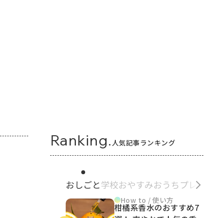
Ranking.
人気記事ランキング
おしごと
学校
おやすみ
おうち
プレゼン
How to / 使い方
柑橘系香水のおすすめ7