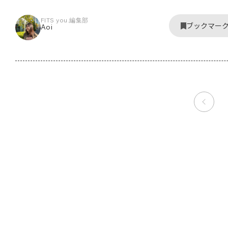
FITS you.編集部
ブックマー
Aoi