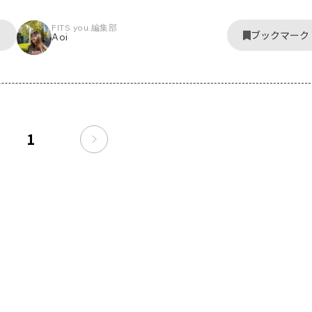
FITS you.編集部
ク
ブックマーク
Aoi
1