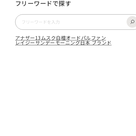
フリーワードで探す
アナザー13
ムスク
白檀
オードパルファン
レイジーサンデーモーニング
日本 ブランド