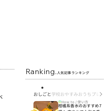
Ranking.
人気記事ランキング
おしごと
学校
おやすみ
おうち
プレゼン
ベ
How to / 使い方
柑橘系香水のおすすめ7