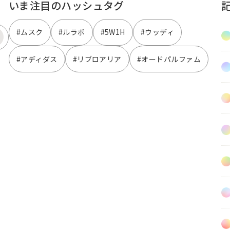
いま注目のハッシュタグ
#ムスク
#ルラボ
#5W1H
#ウッディ
#アディダス
#リブロアリア
#オードパルファム